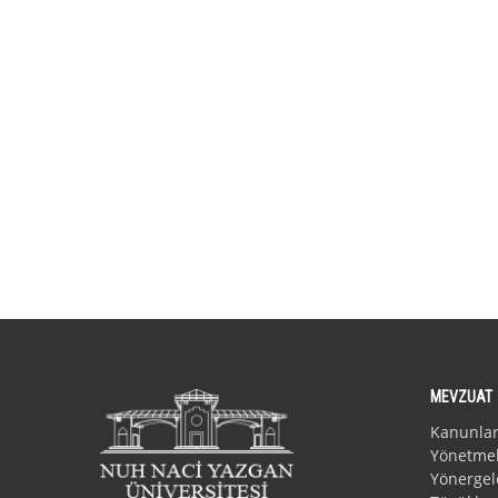
MEVZUAT
Kanunla
Yönetmel
Yönergel