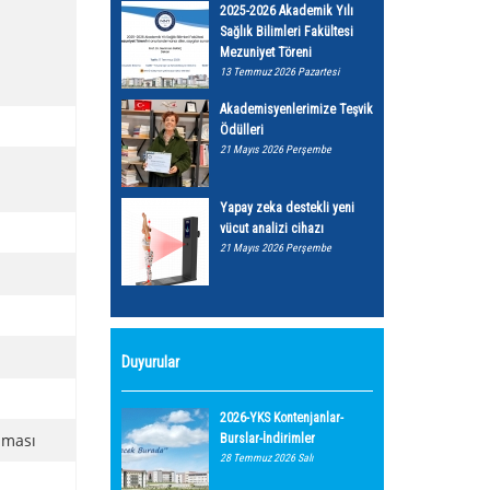
2025-2026 Akademik Yılı
Sağlık Bilimleri Fakültesi
Mezuniyet Töreni
ı
13 Temmuz 2026 Pazartesi
Akademisyenlerimize Teşvik
Ödülleri
21 Mayıs 2026 Perşembe
Yapay zeka destekli yeni
vücut analizi cihazı
21 Mayıs 2026 Perşembe
Duyurular
2026-YKS Kontenjanlar-
lması
Burslar-İndirimler
28 Temmuz 2026 Salı