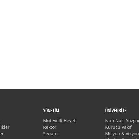
YÖNETİM
ÜNİVERSİTE
r
Mütevelli Heyeti
Nuh Naci Yazga
ikler
Rektör
Kurucu Vakıf
er
Senato
Misyon & Vizyon