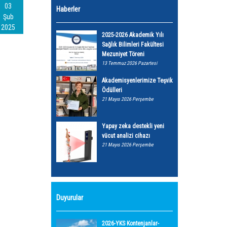
03
Haberler
Şub
2025
2025-2026 Akademik Yılı
Sağlık Bilimleri Fakültesi
Mezuniyet Töreni
13 Temmuz 2026 Pazartesi
Akademisyenlerimize Teşvik
Ödülleri
21 Mayıs 2026 Perşembe
Yapay zeka destekli yeni
vücut analizi cihazı
21 Mayıs 2026 Perşembe
Duyurular
2026-YKS Kontenjanlar-