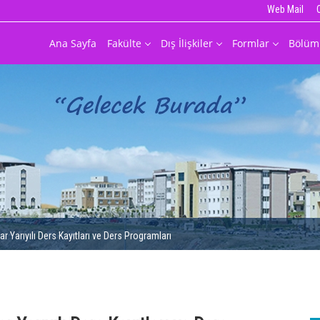
Web Mail
Ana Sayfa
Fakülte
Dış İlişkiler
Formlar
Bölüm
 Yarıyılı Ders Kayıtları ve Ders Programları