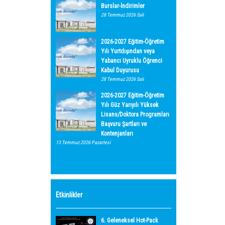
Burslar-İndirimler
28 Temmuz 2026 Salı
2026-2027 Eğitim-Öğretim
Yılı Yurtdışından veya
Yabancı Uyruklu Öğrenci
Kabul Duyurusu
28 Temmuz 2026 Salı
2026-2027 Eğitim-Öğretim
Yılı Güz Yarıyılı Yüksek
Lisans/Doktora Programları
Başvuru Şartları ve
Kontenjanları
13 Temmuz 2026 Pazartesi
Etkinlikler
6. Geleneksel Hot-Pack