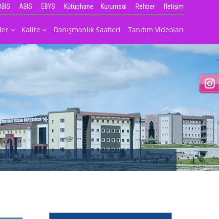
OBIS
ABIS
EBYS
Kütüphane
Kurumsal
Rehber
İletişim
ler
Kalite
Danışmanlık Saatleri
Tanıtım Videoları