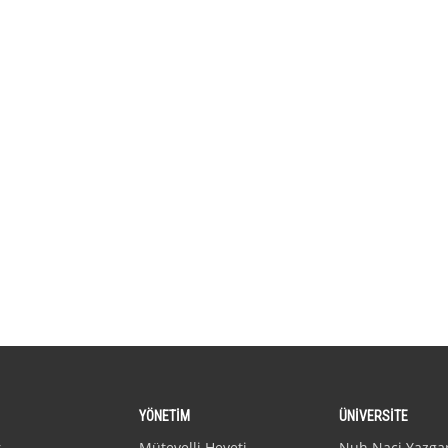
YÖNETİM
ÜNİVERSİTE
r
Mütevelli Heyeti
Nuh Naci Yazga