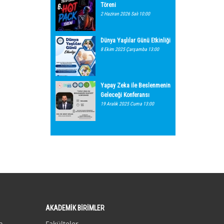
Töreni
2 Haziran 2026 Salı 10:00
Dünya Yaşlılar Günü Etkinliği
8 Ekim 2025 Çarşamba 13:00
Yapay Zeka ile Beslenmenin
Geleceği Konferansı
19 Aralık 2025 Cuma 13:00
AKADEMİK BİRİMLER
n
Fakülteler