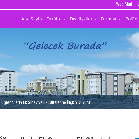
Web Mail
Ana Sayfa
Fakülte
Dış İlişkiler
Formlar
Bölüm
rencilerin Ek Sınav ve Ek Sürelerine İlişkin Duyuru