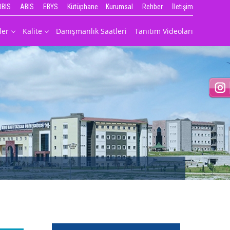
OBIS
ABIS
EBYS
Kütüphane
Kurumsal
Rehber
İletişim
ler
Kalite
Danışmanlık Saatleri
Tanıtım Videoları