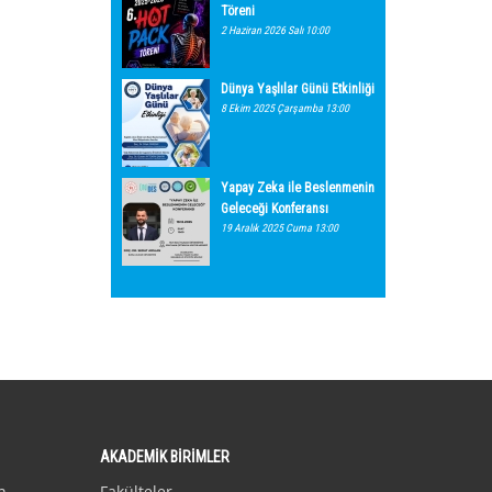
Töreni
2 Haziran 2026 Salı 10:00
Dünya Yaşlılar Günü Etkinliği
8 Ekim 2025 Çarşamba 13:00
Yapay Zeka ile Beslenmenin
Geleceği Konferansı
19 Aralık 2025 Cuma 13:00
AKADEMİK BİRİMLER
n
Fakülteler