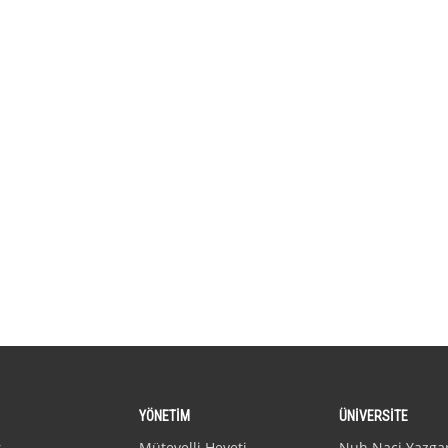
YÖNETİM
ÜNİVERSİTE
r
Mütevelli Heyeti
Nuh Naci Yazga