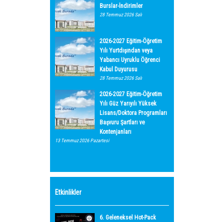
Burslar-İndirimler
28 Temmuz 2026 Salı
2026-2027 Eğitim-Öğretim
Yılı Yurtdışından veya
Yabancı Uyruklu Öğrenci
Kabul Duyurusu
28 Temmuz 2026 Salı
2026-2027 Eğitim-Öğretim
Yılı Güz Yarıyılı Yüksek
Lisans/Doktora Programları
Başvuru Şartları ve
Kontenjanları
13 Temmuz 2026 Pazartesi
Etkinlikler
6. Geleneksel Hot-Pack