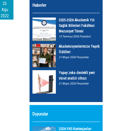
25
Haberler
Ağu
2022
2025-2026 Akademik Yılı
Sağlık Bilimleri Fakültesi
Mezuniyet Töreni
13 Temmuz 2026 Pazartesi
Akademisyenlerimize Teşvik
Ödülleri
21 Mayıs 2026 Perşembe
Yapay zeka destekli yeni
vücut analizi cihazı
21 Mayıs 2026 Perşembe
Duyurular
2026-YKS Kontenjanlar-